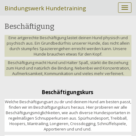
Bindungswerk Hundetraining
S
c
h
Beschäftigung
a
l
Eine artgerechte Beschäftigung lastet deinen Hund physisch und
t
psychisch aus. Ein Grundbedürfnis unserer Hunde, das nicht allein
e
durch stumpfes Spazierengehen erreicht werden kann. Unsere
N
Hunde brauchen etwas für den Kopf.
a
Beschäftigung macht Hund und Halter Spaß, stärkt die Beziehung
v
zum Hund und natürlich die Bindung. Nebenbei wird Konzentration,
i
Aufmerksamkeit, Kommunikation und vieles mehr verfeinert.
g
a
t
Beschäftigungskurs
i
Welche Beschäftigungsart zu dir und deinem Hund am besten passt,
o
finden wir im Beschäftigungskurs heraus. Hier probieren wir alle
n
Beschäftigungsmöglichkeiten, wie auch diverse Hundesportarten in
regelmäßigen Schnupperkursen aus. Spürhundesport, Treibball,
Hoopers, Mantrailing, Longieren, Crossdogging, Schnüffelspiele,
Apportieren und und und.